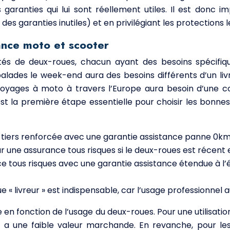
s garanties qui lui sont réellement utiles. Il est donc
es garanties inutiles) et en privilégiant les protections 
ance moto et scooter
entés de deux-roues, chacun ayant des besoins spécif
lades le week-end aura des besoins différents d’un livreu
oyages à moto à travers l’Europe aura besoin d’une cou
est la première étape essentielle pour choisir les bonn
au tiers renforcée avec une garantie assistance panne 0
 une assurance tous risques si le deux-roues est récent 
ce tous risques avec une garantie assistance étendue à l
e « livreur » est indispensable, car l’usage professionne
en fonction de l’usage du deux-roues. Pour une utilisatio
et a une faible valeur marchande. En revanche, pour les