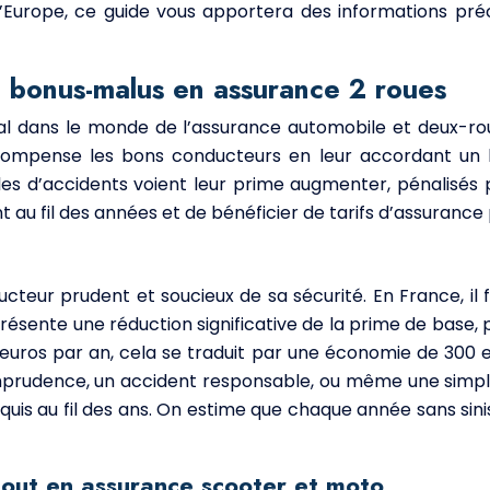
’Europe, ce guide vous apportera des informations pré
le bonus-malus en assurance 2 roues
 dans le monde de l’assurance automobile et deux-roue
récompense les bons conducteurs en leur accordant un b
s d’accidents voient leur prime augmenter, pénalisés p
u fil des années et de bénéficier de tarifs d’assurance
ucteur prudent et soucieux de sa sécurité. En France, i
sente une réduction significative de la prime de base, po
 euros par an, cela se traduit par une économie de 300 
imprudence, un accident responsable, ou même une simple
quis au fil des ans. On estime que chaque année sans sin
tout en assurance scooter et moto