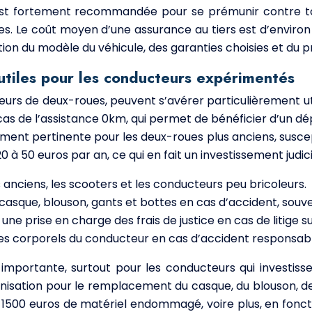
ues est fortement recommandée pour se prémunir contre
elles. Le coût moyen d’une assurance au tiers est d’enviro
tion du modèle du véhicule, des garanties choisies et du p
utiles pour les conducteurs expérimentés
eurs de deux-roues, peuvent s’avérer particulièrement u
st le cas de l’assistance 0km, qui permet de bénéficier d’
ement pertinente pour les deux-roues plus anciens, sus
 à 50 euros par an, ce qui en fait un investissement judic
anciens, les scooters et les conducteurs peu bricoleurs.
casque, blouson, gants et bottes en cas d’accident, souv
 prise en charge des frais de justice en cas de litige su
 corporels du conducteur en cas d’accident responsable,
mportante, surtout pour les conducteurs qui investiss
nisation pour le remplacement du casque, du blouson, d
00 euros de matériel endommagé, voire plus, en fonction