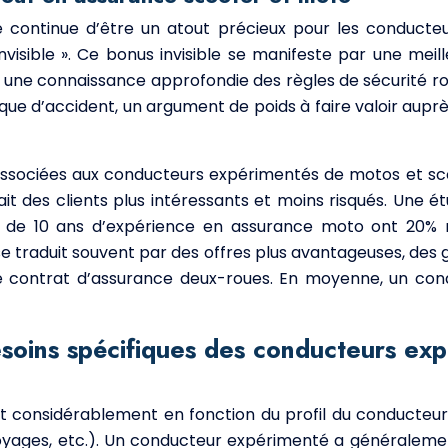
e continue d’être un atout précieux pour les conducteu
invisible ». Ce bonus invisible se manifeste par une mei
 une connaissance approfondie des règles de sécurité ro
sque d’accident, un argument de poids à faire valoir aup
tés associées aux conducteurs expérimentés de motos et s
fait des clients plus intéressants et moins risqués. Une 
s de 10 ans d’expérience en assurance moto ont 20% 
e traduit souvent par des offres plus avantageuses, des 
re contrat d’assurance deux-roues. En moyenne, un co
soins spécifiques des conducteurs ex
 considérablement en fonction du profil du conducteur, d
irs, voyages, etc.). Un conducteur expérimenté a général