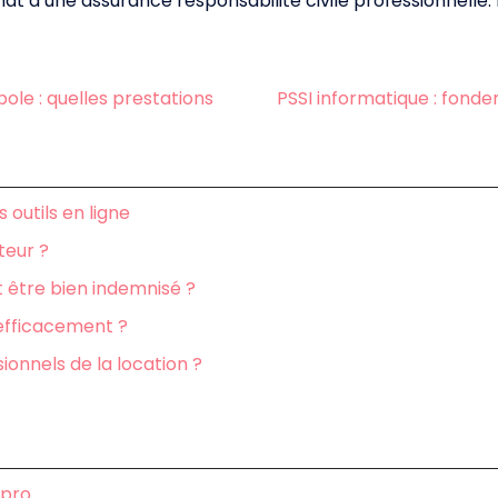
hat d’une assurance responsabilité civile professionnell
le : quelles prestations
PSSI informatique : fond
 outils en ligne
teur ?
t être bien indemnisé ?
efficacement ?
sionnels de la location ?
 pro